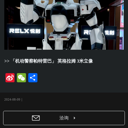
>>
「机动警察帕特雷巴」 英格拉姆 3米立像
Si
W
共
na
e
有
W
C
2024-08-09｜
ei
ha
bo
t
洽询