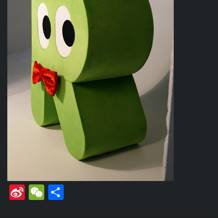
Si
W
共
na
e
有