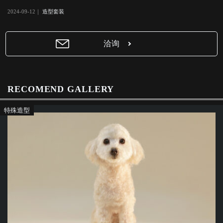
W
C
2024-09-12｜
造型套装
ei
ha
bo
t
洽询
RECOMEND GALLERY
特殊造型