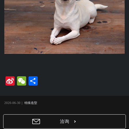
Si
W
共
na
e
有
W
C
2020-06-30｜
特殊造型
ei
ha
bo
t
洽询