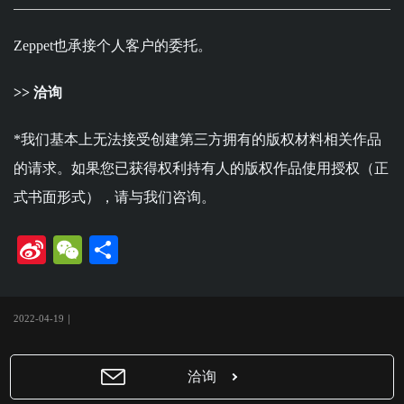
Zeppet也承接个人客户的委托。
>>
洽询
*我们基本上无法接受创建第三方拥有的版权材料相关作品
的请求。如果您已获得权利持有人的版权作品使用授权（正
式书面形式），请与我们咨询。
Si
W
共
na
e
有
W
C
2022-04-19｜
ei
ha
bo
t
洽询