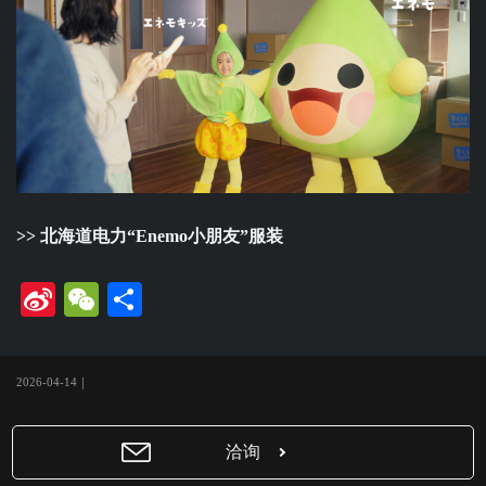
>>
北海道电力“Enemo小朋友”服装
Si
W
共
na
e
有
W
C
2026-04-14｜
ei
ha
bo
t
洽询