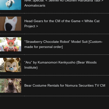
NHK Special: < Seimei 40 Okunen Harukana Tabi >
Anomalocaris
Head Gears for the CM of the Game < White Cat
Project >
“Strawberry Chocolate Robot” Model Suit [Custom-
made for personal order]
“Aru” by Kumanomori Kenkyusho (Bear Woods
Institute)
Bear Costume Rentals for Nomura Securities TV CM